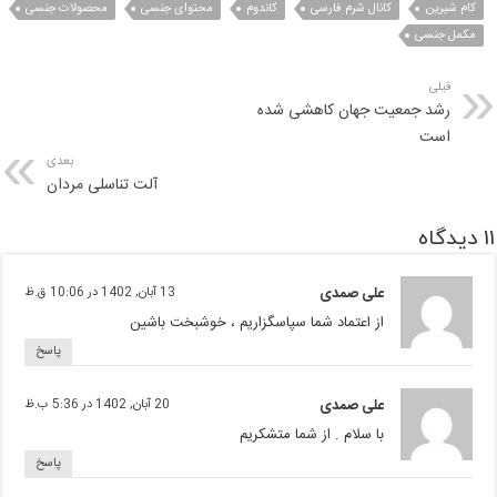
کام شیرین
کانال شرم فارسی
کاندوم
محتوای جنسی
محصولات جنسی
مکمل جنسی
قبلی
رشد جمعیت جهان کاهشی شده
است
بعدی
آلت تناسلی مردان
11 دیدگاه
علی صمدی
13 آبان, 1402 در 10:06 ق.ظ
از اعتماد شما سپاسگزاریم ، خوشبخت باشین
پاسخ
علی صمدی
20 آبان, 1402 در 5:36 ب.ظ
با سلام . از شما متشکریم
پاسخ