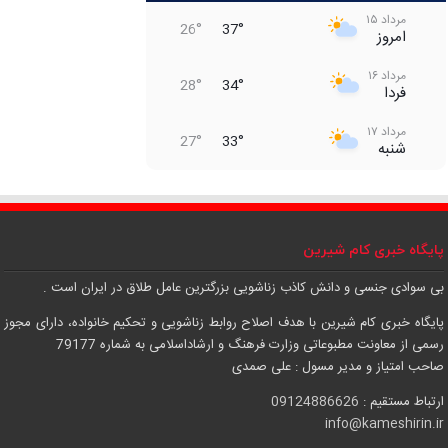
مرداد ۱۵
26°
37°
امروز
مرداد ۱۶
28°
34°
فردا
مرداد ۱۷
27°
33°
شنبه
مرداد ۱۸
29°
35°
یکشنبه
مرداد ۱۹
پایگاه خبری کام شیرین
31°
37°
دوشنبه
بی سوادی جنسی و دانش کاذب زناشویی بزرگترین عامل طلاق در ایران است .
مرداد ۲۰
32°
36°
سه‌شنبه
پایگاه خبری کام شیرین با هدف اصلاح روابط زناشویی و تحکیم خانواده، دارای مجوز
رسمی از معاونت مطبوعاتی وزارت فرهنگ و ارشاداسلامی به شماره 79177
مرداد ۲۱
31°
37°
صاحب امتیاز و مدیر مسول : علی صمدی
چهارشنبه
ارتباط مستقیم :
09124886626
info@kameshirin.ir