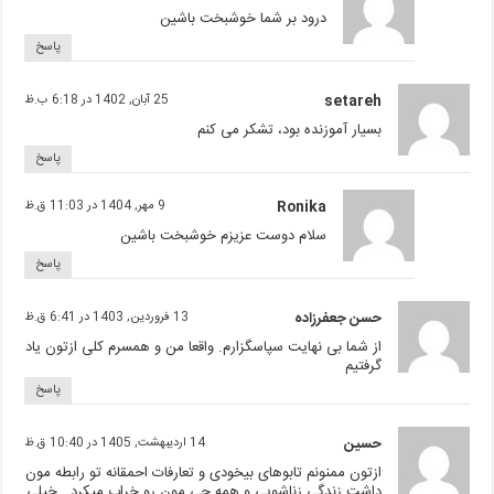
درود بر شما خوشبخت باشین
پاسخ
setareh
25 آبان, 1402 در 6:18 ب.ظ
بسیار آموزنده بود، تشکر می کنم
پاسخ
Ronika
9 مهر, 1404 در 11:03 ق.ظ
سلام دوست عزیزم خوشبخت باشین
پاسخ
حسن جعفرزاده
13 فروردین, 1403 در 6:41 ق.ظ
از شما بی نهایت سپاسگزارم. واقعا من و همسرم کلی ازتون یاد
گرفتیم
پاسخ
حسین
14 اردیبهشت, 1405 در 10:40 ق.ظ
ازتون ممنونم تابوهای بیخودی و تعارفات احمقانه تو رابطه مون
داشت زندگی زناشویی و همه چی مون رو خراب میکرد . خیلی