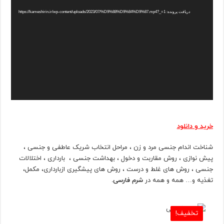
دریافت پرونده: https://kameshirin.ir/wp-content/uploads/2023/07/%D9%88%D9%84%D9%87.mp4?_=1
خرید و دانلود
شناخت اندام جنسی مرد و زن ، مراحل انتخاب شریک عاطفی و جنسی ،
پیش نوازی ، روش مقاربت و دخول ، بهداشت جنسی ، بارداری ، اختلالات
جنسی ، روش های غلط و درست ، روش های پیشگیری ازبارداری، مکمل،
تغذیه و… همه و همه در
شرم فارسی.
تخفیف!