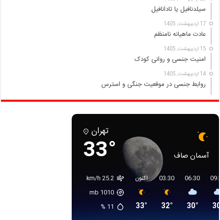
سیلدنافیل یا تادانافیل
17 اردیبهشت, 1405
عادت ماهیانه نامنظم
15 اردیبهشت, 1405
امنیت جنسی و روانی کودک
14 اردیبهشت, 1405
روابط جنسی در موقعیت جنگی و استرس
تهران
33°
آسمان صاف
09:
06:30
03:30
اکنون
25.2 km/h
mb
1010
33°
32°
30°
30
%
11