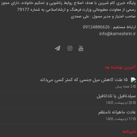
چهارشنبه
پایگاه خبری کام شیرین با هدف اصلاح روابط زناشویی و تحکیم خانواده، دارای مجوز
رسمی از معاونت مطبوعاتی وزارت فرهنگ و ارشاداسلامی به شماره 79177
مرداد ۲۲
32°
38°
صاحب امتیاز و مدیر مسول : علی صمدی
پنجشنبه
ارتباط مستقیم :
09124886626
info@kameshirin.ir
آخرین نوشته ها
۱۵ علت کاهش میل جنسی که کمتر کسی می‌داند
2 هفته پیش
سیلدنافیل یا تادانافیل
20 اردیبهشت, 1405
عادت ماهیانه نامنظم
17 اردیبهشت, 1405
خبرنامه