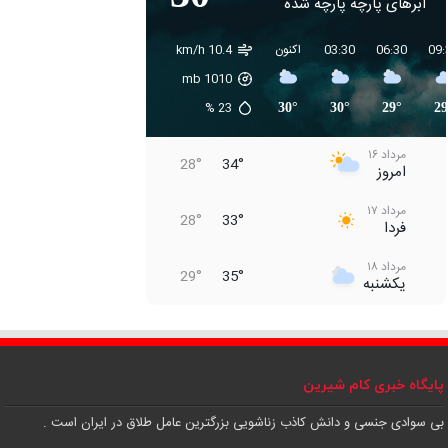
ابرهای پارچه پارچه شده
09:
06:30
03:30
اکنون
10.4 km/h
mb
1010
%
23
30°
30°
29°
29
مرداد ۱۶
28°
34°
امروز
مرداد ۱۷
28°
33°
فردا
مرداد ۱۸
29°
35°
یکشنبه
مرداد ۱۹
31°
37°
دوشنبه
مرداد ۲۰
پایگاه خبری کام شیرین
31°
36°
سه‌شنبه
بی سوادی جنسی و دانش کاذب زناشویی بزرگترین عامل طلاق در ایران است .
مرداد ۲۱
31°
37°