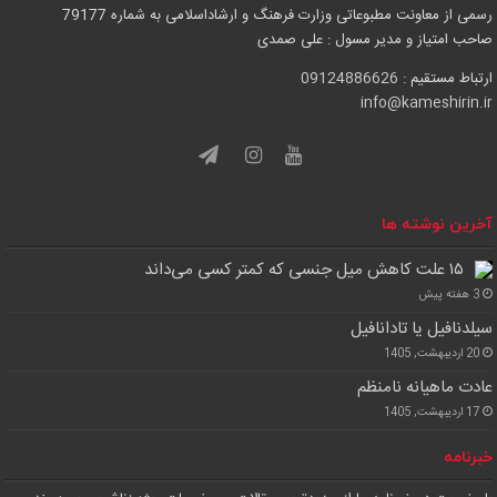
رسمی از معاونت مطبوعاتی وزارت فرهنگ و ارشاداسلامی به شماره 79177
مرداد ۲۳
32°
37°
صاحب امتیاز و مدیر مسول : علی صمدی
جمعه
ارتباط مستقیم :
09124886626
info@kameshirin.ir
آخرین نوشته ها
۱۵ علت کاهش میل جنسی که کمتر کسی می‌داند
3 هفته پیش
سیلدنافیل یا تادانافیل
20 اردیبهشت, 1405
عادت ماهیانه نامنظم
17 اردیبهشت, 1405
خبرنامه