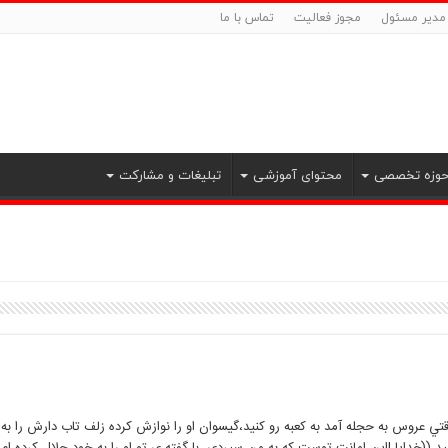
دیر مسئول
مجوز فعالیت
تماس با ما
وزه تخصصی
محتوای آموزشی
تبلیغات و مشارکت
قتي عروس به حجله آمد به کعبه رو کنيد،گيسوان او را نوازش کرده زلف تاب دارش را ب
ييد ((خدايا !اين امانت توست که به من سپردي .با گفته ي تو او را به خود حلال کرده ام ،