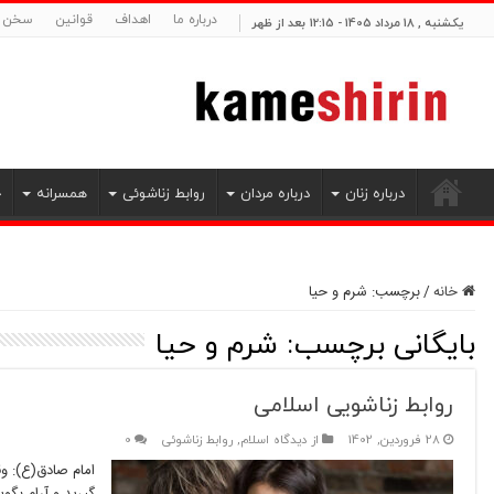
درباره ما
اهداف
قوانین
سخن م
یکشنبه , 18 مرداد 1405 - 12:15 بعد از ظهر
درباره زنان
درباره مردان
روابط زناشوئی
همسرانه
ح
خانه
/
برچسب:
شرم و حیا
بایگانی برچسب:
شرم و حیا
روابط زناشویی اسلامی
28 فروردین, 1402
از دیدگاه اسلام
,
روابط زناشوئی
0
امام صادق(ع): و
گيريد و آرام بگو