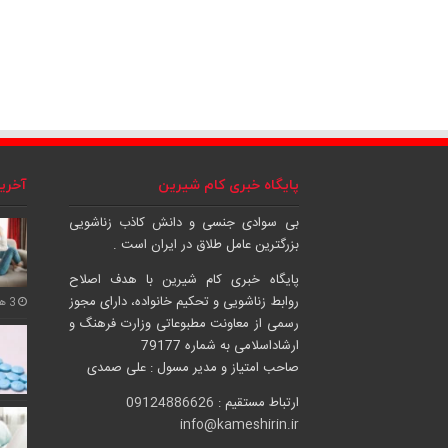
پایگاه خبری کام شیرین
آخری
بی سوادی جنسی و دانش کاذب زناشویی
بزرگترین عامل طلاق در ایران است .
پایگاه خبری کام شیرین با هدف اصلاح
روابط زناشویی و تحکیم خانواده، دارای مجوز
3 هفته پیش
رسمی از معاونت مطبوعاتی وزارت فرهنگ و
ارشاداسلامی به شماره 79177
صاحب امتیاز و مدیر مسول : علی صمدی
ارتباط مستقیم :
09124886626
info@kameshirin.ir